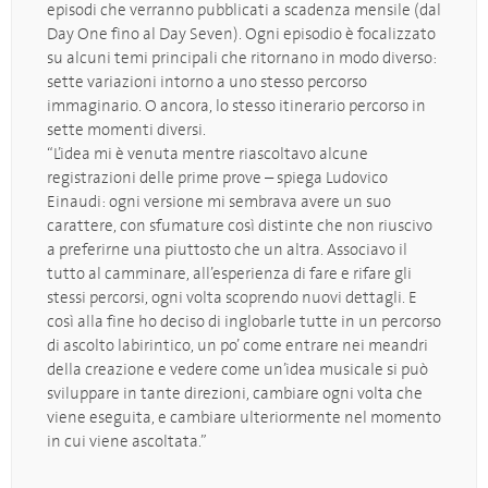
episodi che verranno pubblicati a scadenza mensile (dal
Day One fino al Day Seven). Ogni episodio è focalizzato
su alcuni temi principali che ritornano in modo diverso:
sette variazioni intorno a uno stesso percorso
immaginario. O ancora, lo stesso itinerario percorso in
sette momenti diversi.
“L’idea mi è venuta mentre riascoltavo alcune
registrazioni delle prime prove – spiega Ludovico
Einaudi: ogni versione mi sembrava avere un suo
carattere, con sfumature così distinte che non riuscivo
a preferirne una piuttosto che un altra. Associavo il
tutto al camminare, all’esperienza di fare e rifare gli
stessi percorsi, ogni volta scoprendo nuovi dettagli. E
così alla fine ho deciso di inglobarle tutte in un percorso
di ascolto labirintico, un po’ come entrare nei meandri
della creazione e vedere come un’idea musicale si può
sviluppare in tante direzioni, cambiare ogni volta che
viene eseguita, e cambiare ulteriormente nel momento
in cui viene ascoltata.”