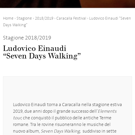
Home
›
Stagione
›
2018/2019
›
Caracalla Festival
›
Ludovico Einaudi
“Seven
Days Walking”
Stagione 2018/2019
Ludovico Einaudi
“Seven Days Walking”
Ludovico Einaudi torna a Caracalla nella stagione estiva
2019, due anni dopo il grande successo dell’
Elements
tour,
che conquistò il pubblico delle antiche Terme
romane. Tra le rovine risuoneranno le musiche del
nuovo album,
Seven Days Walking,
suddiviso in sette