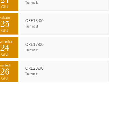
21
Turno b
GIU
sabato
ORE18:00
23
Turno d
GIU
omenica
ORE17:00
24
Turno e
GIU
martedì
ORE20:30
26
Turno c
GIU