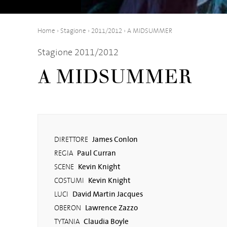
Home
›
Stagione
›
2011/2012
›
A MIDSUMMER
Stagione 2011/2012
A MIDSUMMER
James Conlon
DIRETTORE
Paul Curran
REGIA
Kevin Knight
SCENE
Kevin Knight
COSTUMI
David Martin Jacques
LUCI
Lawrence Zazzo
OBERON
Claudia Boyle
TYTANIA