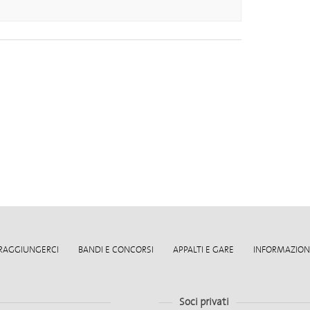
RAGGIUNGERCI
BANDI E CONCORSI
APPALTI E GARE
INFORMAZIONI
Soci privati