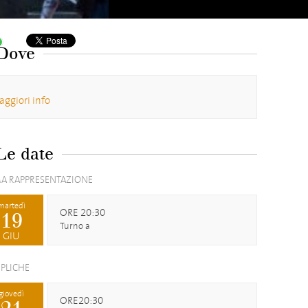
Dove
ggiori info
Le date
A RAPPRESENTAZIONE
martedì
ORE 20:30
19
Turno a
GIU
EPLICHE
giovedì
ORE20:30