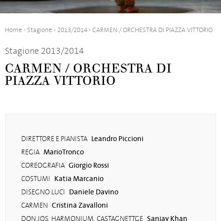
Home
›
Stagione
›
2013/2014
›
CARMEN / ORCHESTRA DI PIAZZA VITTORIO
Stagione 2013/2014
CARMEN / ORCHESTRA DI
PIAZZA VITTORIO
Leandro Piccioni
DIRETTORE E PIANISTA
MarioTronco
REGIA
Giorgio Rossi
COREOGRAFIA
Katia Marcanio
COSTUMI
Daniele Davino
DISEGNO LUCI
Cristina Zavalloni
CARMEN
Sanjay Khan
DON JOS, HARMONIUM, CASTAGNETTGE