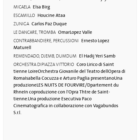
Elsa Birg
MICAELA
Houcine Ataa
ESCAMILLO
Carlos Paz Duque
ZUNIGA
OmarLopez Valle
LE DANCARE, TROMBA
Ernesto Lopez
CONTRABBANDIERE, PERCUSSIONI
Maturell
El Hadij Yeri Samb
REMENDADO, DJEMB, DUMDUM
Coro Lirico di Saint
ORCHESTRA DIPIAZZA VITTORIO
tienne LoireOrchestra Giovanile del Teatro dellOpera di
RomaIsabella Cocuzza e Arturo Paglia presentanoUna
produzioneLES NUITS DE FOURVIRE/Dpartement du
RhneIn coproduzione con l'Opra Thtre de Saint-
tienne.Una produzione Esecutiva Paco
Cinematografica in collaborazione con Vagabundos
S.r.l.