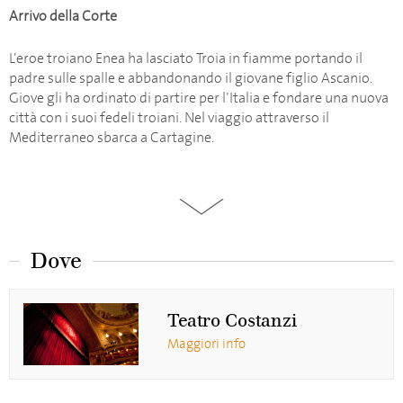
Arrivo della Corte
L’eroe troiano Enea ha lasciato Troia in fiamme portando il
padre sulle spalle e abbandonando il giovane figlio Ascanio.
Giove gli ha ordinato di partire per l’Italia e fondare una nuova
città con i suoi fedeli troiani. Nel viaggio attraverso il
Mediterraneo sbarca a Cartagine.
La città è governata dalla regina Didone, che dopo la morte del
marito ha giurato di non risposarsi e di dedicarsi
completamente alla salute del suo popolo. Didone dà un
banchetto in onore di Enea, e se ne innamora; ma è afflitta da
Dove
grandi dubbi. Belinda conforta la sua regina, assicurandole che
anche il troiano è innamorato di lei.
Teatro Costanzi
Maggiori info
Atto II