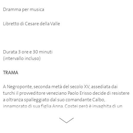
Dramma per musica
Libretto di Cesare della Valle
Durata 3 ore e 30 minuti
(intervallo incluso)
TRAMA
A Negroponte, seconda metà del secolo XV, assediata dai
turchi il provveditore veneziano Paolo Erisso decide di resistere
a oltranza spalleggiato dal suo comandante Calbo,
innamorato di sua figlia Anna. Costei però è invaghita di un
certo Uberto di Mitilene, uomo misterioso conosciuto a
Corinto in assenza di Erisso. Erisso si ritira nella rocca per
l’estrema difesa ma lascia alla figlia un pugnale per farla finita
prima di cadere in mano nemica. La ragazza si rifugia in una