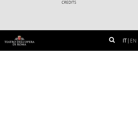
CREDITS
Soci fondatori
IT
EN
Soci privati