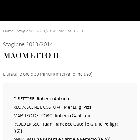
Home
›
Stagione
›
2013/2014
›
MAOMETTO II
Stagione 2013/2014
MAOMETTO II
Durata: 3 ore e 30 minuti(intervallo incluso)
Roberto Abbado
DIRETTORE
Pier Luigi Pizzi
REGIA, SCENE E COSTUMI
Roberto Gabbiani
MAESTRO DEL CORO
Juan Francisco Gatell e Giulio Pelligra
PAOLO ERISSO
((6))
Marina Rebeka e Carmela Remigio ((6, 8))
ANNA