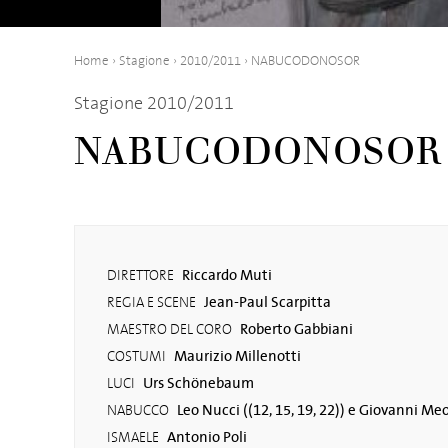
Home
›
Stagione
›
2010/2011
›
NABUCODONOSOR
Stagione 2010/2011
NABUCODONOSOR
Riccardo Muti
DIRETTORE
Jean-Paul Scarpitta
REGIA E SCENE
Roberto Gabbiani
MAESTRO DEL CORO
Maurizio Millenotti
COSTUMI
Urs Schönebaum
LUCI
Leo Nucci ((12, 15, 19, 22)) e Giovanni Meo
NABUCCO
Antonio Poli
ISMAELE