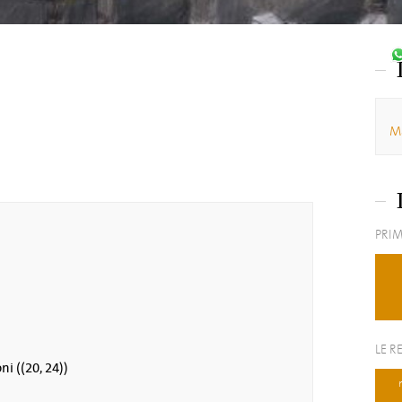
Ma
PRIM
LE R
ni ((20, 24))