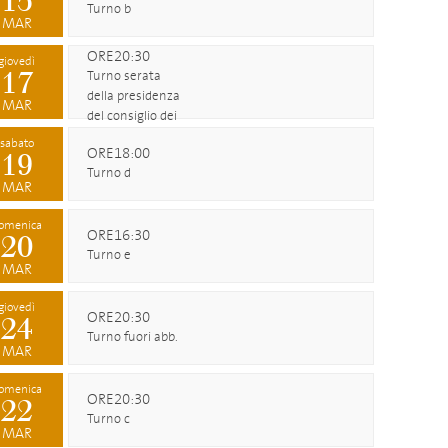
15
Turno b
MAR
ORE20:30
giovedì
17
Turno serata
della presidenza
MAR
del consiglio dei
ministri
sabato
ORE18:00
19
Turno d
MAR
omenica
ORE16:30
20
Turno e
MAR
giovedì
ORE20:30
24
Turno fuori abb.
MAR
omenica
ORE20:30
22
Turno c
MAR