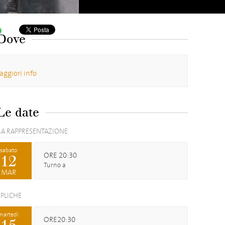
Dove
ggiori info
Le date
A RAPPRESENTAZIONE
sabato
ORE 20:30
12
Turno a
MAR
EPLICHE
martedì
ORE20:30