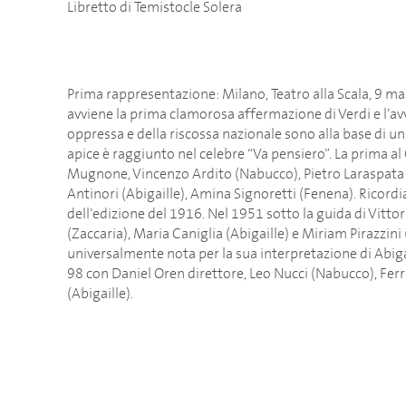
Libretto di Temistocle Solera
Prima rappresentazione: Milano, Teatro alla Scala, 9 m
avviene la prima clamorosa affermazione di Verdi e l’avvio
oppressa e della riscossa nazionale sono alla base di un
apice è raggiunto nel celebre “Va pensiero”. La prima a
Mugnone, Vincenzo Ardito (Nabucco), Pietro Laraspata (
Antinori (Abigaille), Amina Signoretti (Fenena). Ricor
dell’edizione del 1916. Nel 1951 sotto la guida di Vitto
(Zaccaria), Maria Caniglia (Abigaille) e Miriam Pirazzini
universalmente nota per la sua interpretazione di Abiga
98 con Daniel Oren direttore, Leo Nucci (Nabucco), Fer
(Abigaille).