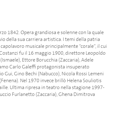
arzo 1842. Opera grandiosa e solenne con la quale
 della sua carriera artistica. I temi della patria
 capolavoro musicale principalmente “corale”, il cui
l Costanzi fu il 16 maggio 1900, direttore Leopoldo
Ismaele), Ettore Borucchia (Zaccaria), Adele
diamo Carlo Galeffi protagonista insuperato
rio Gui, Gino Bechi (Nabucco), Nicola Rossi Lemeni
 (Fenena). Nel 1970 invece brillò Helena Souliotis
ille. Ultima ripresa in teatro nella stagione 1997-
ruccio Furlanetto (Zaccaria), Ghena Dimitrova