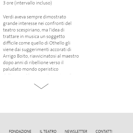
3 ore (intervallo incluso)
Verdi aveva sempre dimostrato
grande interesse nei confronti del
teatro scespiriano, ma l’idea di
trattare in musica un soggetto
difficile come quello di Othello gli
viene dai suggerimenti accorati di
Arrigo Boito, riavvicinatosi al maestro
dopo anni di ribellione verso il
paludato mondo operistico
dell’epoca. Al compositore piace il
soggetto pensato dallo scrittore e,
per la fine del 1886, la partitura è
pronta. A due mesi dal debutto
scaligero, il 17 aprile 1887 Otello
giunge al Teatro Costanzi. Direttore
Franco Faccio, protagonisti Francesco
Tamagno (Otello), Victor Maurel
(Iago), Giovanni Paroli (Cassio),
FONDAZIONE
IL TEATRO
NEWSLETTER
CONTATTI