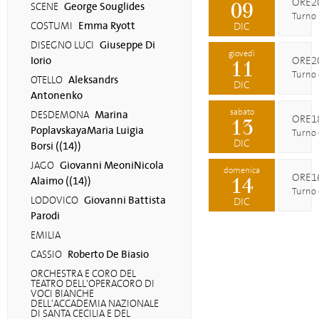
ORE2
09
George Souglides
SCENE
Turno
Emma Ryott
COSTUMI
DIC
Giuseppe Di
DISEGNO LUCI
giovedì
Iorio
ORE2
11
Turno 
Aleksandrs
OTELLO
DIC
Antonenko
sabato
Marina
DESDEMONA
ORE1
13
PoplavskayaMaria Luigia
Turno
DIC
Borsi ((14))
Giovanni MeoniNicola
JAGO
domenica
ORE1
14
Alaimo ((14))
Turno
Giovanni Battista
LODOVICO
DIC
Parodi
EMILIA
Roberto De Biasio
CASSIO
ORCHESTRA E CORO DEL
TEATRO DELL'OPERACORO DI
VOCI BIANCHE
DELL'ACCADEMIA NAZIONALE
DI SANTA CECILIA E DEL