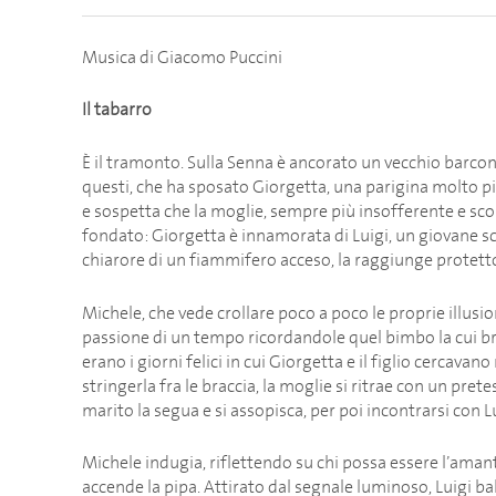
Musica di Giacomo Puccini
Il tabarro
È il tramonto. Sulla Senna è ancorato un vecchio barcon
questi, che ha sposato Giorgetta, una parigina molto più
e sospetta che la moglie, sempre più insofferente e scon
fondato: Giorgetta è innamorata di Luigi, un giovane sc
chiarore di un fiammifero acceso, la raggiunge protetto
Michele, che vede crollare poco a poco le proprie illusion
passione di un tempo ricordandole quel bimbo la cui b
erano i giorni felici in cui Giorgetta e il figlio cercava
stringerla fra le braccia, la moglie si ritrae con un pretes
marito la segua e si assopisca, per poi incontrarsi con Lu
Michele indugia, riflettendo su chi possa essere l’ama
accende la pipa. Attirato dal segnale luminoso, Luigi b