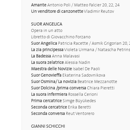
Amante
Antonio Poli / Matteo Falcier 20, 22, 24
Un venditore di canzonette
Vladimir Reutov
SUOR ANGELICA
Opera in un atto
Libretto di Giovacchino Forzano
Suor Angelica
Patricia Racette / Asmik Grigorian 20, 
La zia principessa
Violeta Urmana / Natascha Petrinsk
La Badessa
Anna Malavasi
La suora zelatrice
Alessia Nadin
Maestra delle Novizie
Isabel De Paoli
Suor Genovieffa
Ekaterina Sadovnikova
Suor Osmina/ La novizia
Beatrice Mezzanotte
Suor Dolcina /prima conversa
Chiara Pieretti
La suora infermiera
Rossella Cerioni
Prima cercatrice
Simge Büyükedes
Seconda cercatrice
Erika Beretti
Seconda conversa
Reut Ventorero
GIANNI SCHICCHI