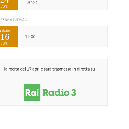
24
Turno e
APR
EPRIMA GIOVANI
sabato
16
19:00
APR
la recita del 17 aprile sarà trasmessa in diretta su