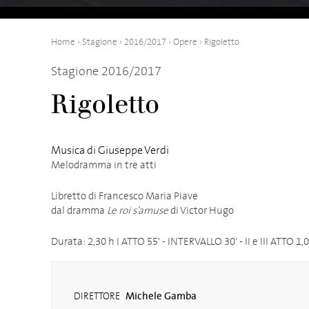
Home
›
Stagione
›
2016/2017
›
Opere
›
Rigoletto
Stagione 2016/2017
Rigoletto
Musica di Giuseppe Verdi
Melodramma in tre atti
Libretto di Francesco Maria Piave
dal dramma
Le roi s’amuse
di Victor Hugo
Durata: 2,30 h I ATTO 55' - INTERVALLO 30' - II e III ATTO 1,
Michele Gamba
DIRETTORE