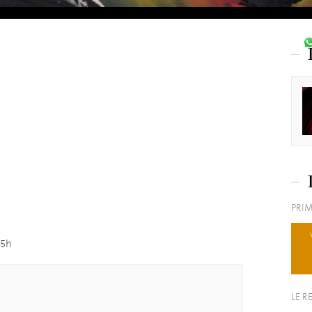
PRIM
05h
LE R