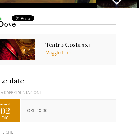
Next
Dove
Teatro Costanzi
Maggiori info
Le date
A RAPPRESENTAZIONE
venerdì
02
ORE 20:00
DIC
EPLICHE