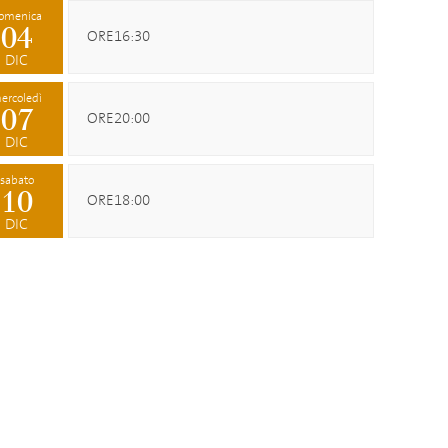
omenica
04
ORE16:30
DIC
ercoledì
07
ORE20:00
DIC
sabato
10
ORE18:00
DIC