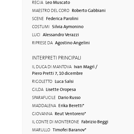
Leo Muscato
REGIA
Roberto Gabbiani
MAESTRO DEL CORO
Federica Parolini
SCENE
Silvia Aymonino
COSTUMI
Alessandro Verazzi
LUCI
Agostino Angelini
RIPRESE DA
INTERPRETI PRINCIPALI
Ivan Magrì /
IL DUCA DI MANTOVA
Piero Pretti 7, 10 dicembre
Luca Salsi
RIGOLETTO
Lisette Oropesa
GILDA
Dario Russo
SPARAFUCILE
Erika Beretti*
MADDALENA
Reut Ventorero*
GIOVANNA
Fabrizio Beggi
IL CONTE DI MONTERONE
Timofei Baranov*
MARULLO