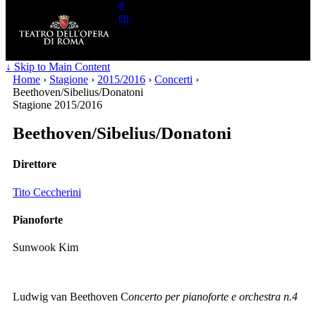
it
en
Search
for:
↓ Skip to Main Content
Home
›
Stagione
›
2015/2016
›
Concerti
›
Beethoven/Sibelius/Donatoni
Stagione 2015/2016
Beethoven/Sibelius/Donatoni
Direttore
Tito Ceccherini
Pianoforte
Sunwook Kim
Ludwig van Beethoven C
oncerto per pianoforte e orchestra n.4