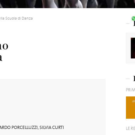
lla Scuola di Danza
no
a
PRIM
m
RDO PORCELLUZZI, SILVIA CURTI
LE R