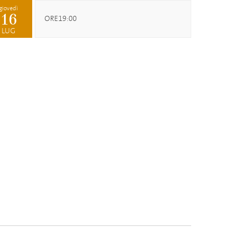
giovedì
16
ORE19:00
LUG