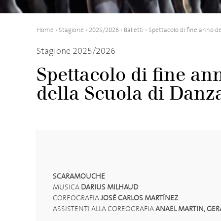
Home
›
Stagione
›
2025/2026
›
Balletti
›
Spettacolo di fine anno
de
Stagione 2025/2026
Spettacolo di fine an
della Scuola di Danz
SCARAMOUCHE
MUSICA
DARIUS MILHAUD
COREOGRAFIA
JOSÉ CARLOS MARTÍNEZ
ASSISTENTI ALLA COREOGRAFIA
ANAEL MARTIN, GERA