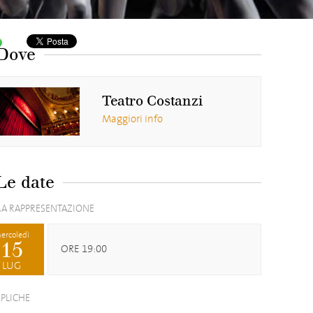
Dove
Teatro Costanzi
Maggiori info
Le date
A RAPPRESENTAZIONE
ercoledì
15
ORE 19:00
LUG
EPLICHE