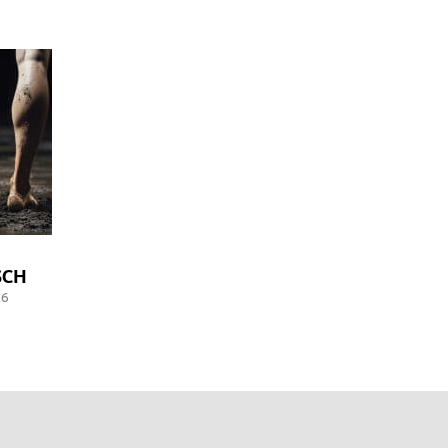
SCH
26