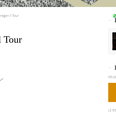
regori Il Tour
l Tour
PRIM
LE R