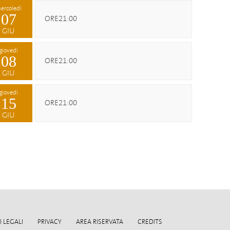
ercoledì
07
ORE21:00
GIU
giovedì
08
ORE21:00
GIU
giovedì
15
ORE21:00
GIU
 LEGALI
PRIVACY
AREA RISERVATA
CREDITS