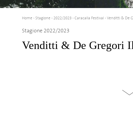
Home
›
Stagione
›
2022/2023
›
Caracalla Festival
›
Venditti & De G
Stagione 2022/2023
Venditti & De Gregori I