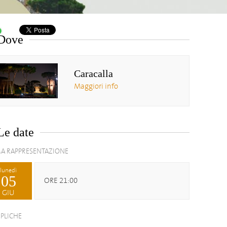
Dove
Caracalla
Maggiori info
Le date
A RAPPRESENTAZIONE
lunedì
05
ORE 21:00
GIU
EPLICHE