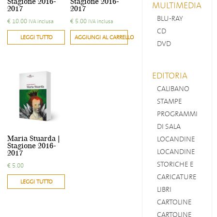
Stagione 2016-
Stagione 2016-
MULTIMEDIA
2017
2017
BLU-RAY
€
10.00
€
5.00
IVA inclusa
IVA inclusa
CD
LEGGI TUTTO
AGGIUNGI AL CARRELLO
DVD
EDITORIA
CALIBANO
STAMPE
PROGRAMMI
DI SALA
Maria Stuarda |
LOCANDINE
Stagione 2016-
LOCANDINE
2017
STORICHE E
€
5.00
CARICATURE
LEGGI TUTTO
LIBRI
CARTOLINE
CARTOLINE