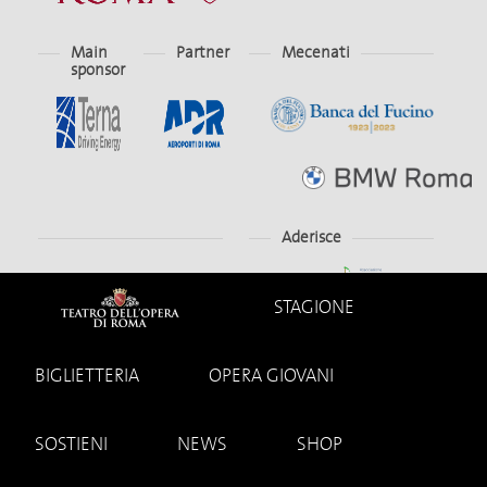
Main
Partner
Mecenati
sponsor
Aderisce
STAGIONE
BIGLIETTERIA
OPERA GIOVANI
SOSTIENI
NEWS
SHOP
© 2026
Teatro dell'Opera di Roma