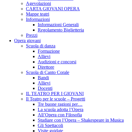
Agevolazioni
CARTA GIOVANI OPERA
Mappe teatri
Informazioni
Informazioni Generali
Regolamento Biglietteria
Prezzi
Opera giovani
Scuola di danza
Formazione
Allievi
Audizioni e concorsi
Direttore
Scuola di Canto Corale
Bandi
Allievi
Docenti
IL TEATRO PER I GIOVANI
Il Teatro per le scuole – Progetti
Tre buone ragioni per…
La scuola adotta l’Opera
All’Opera con Filosofia
Studiare con l’Opera – Shakespeare in Musica
Gli Spettacoli
Visite guidate