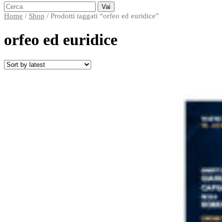
Search
for:
↓
Home
/
Shop
/ Prodotti taggati “orfeo ed euridice”
Skip
to
orfeo ed euridice
Main
Content