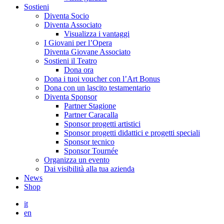
Sostieni
Diventa Socio
Diventa Associato
Visualizza i vantaggi
I Giovani per l’Opera
Diventa Giovane Associato
Sostieni il Teatro
Dona ora
Dona i tuoi voucher con l’Art Bonus
Dona con un lascito testamentario
Diventa Sponsor
Partner Stagione
Partner Caracalla
Sponsor progetti artistici
Sponsor progetti didattici e progetti speciali
Sponsor tecnico
Sponsor Tournée
Organizza un evento
Dai visibilità alla tua azienda
News
Shop
it
en