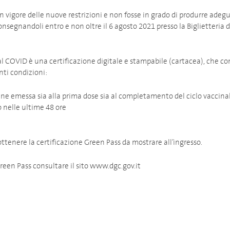
in vigore delle nuove restrizioni e non fosse in grado di produrre ade
onsegnandoli entro e non oltre il 6 agosto 2021 presso la Biglietteria de
tal COVID è una certificazione digitale e stampabile (cartacea), che 
nti condizioni:
iene emessa sia alla prima dose sia al completamento del ciclo vaccina
o nelle ultime 48 ore
tenere la certificazione Green Pass da mostrare all’ingresso.
reen Pass consultare il sito www.dgc.gov.it