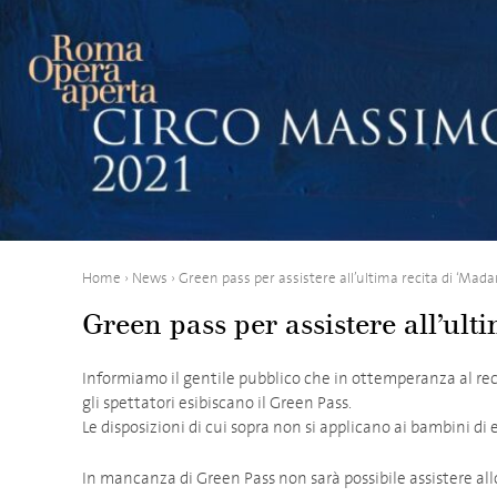
Home
›
News
›
Green pass per assistere all’ultima recita di ‘Mada
Green pass per assistere all’ult
Informiamo il gentile pubblico che in ottemperanza al rec
gli spettatori esibiscano il Green Pass.
Le disposizioni di cui sopra non si applicano ai bambini di 
In mancanza di Green Pass non sarà possibile assistere all