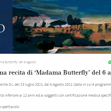
ma Butterfly’ del 6 agosto
ima recita di ‘Madama Butterfly’ del 6 
ente D.L. del 23 luglio 2021, dal 6 Agosto 2021 (data in cui è program
età inferiore ai 12 anni ed ai soggetti con certificazione medica specif
o spettacolo.