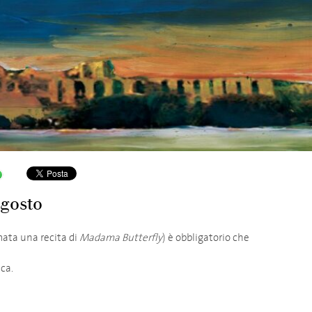
agosto
mata una recita di
Madama Butterfly
) è obbligatorio che
ica.