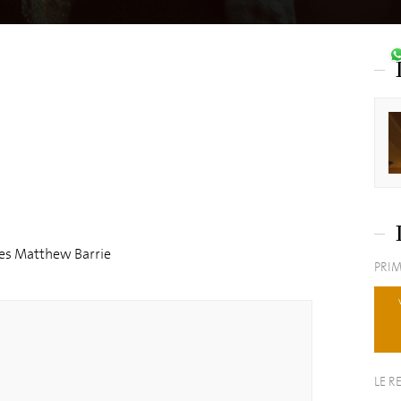
es Matthew Barrie
PRIM
LE R