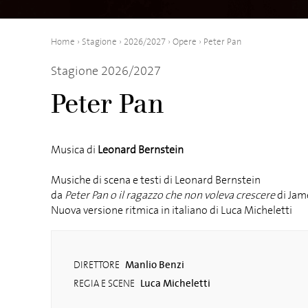
Home
›
Stagione
›
2026/2027
›
Opere
›
Peter Pan
Stagione 2026/2027
Peter Pan
Musica di
Leonard Bernstein
Musiche di scena e testi di Leonard Bernstein
da
Peter Pan o il ragazzo che non voleva crescere
di Jam
Nuova versione ritmica in italiano di Luca Micheletti
Manlio Benzi
DIRETTORE
Luca Micheletti
REGIA E SCENE