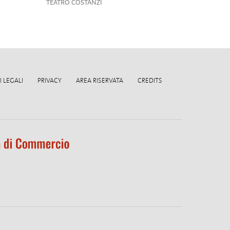
TEATRO COSTANZI
TEATRO 
 LEGALI
PRIVACY
AREA RISERVATA
CREDITS