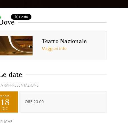
Dove
Teatro Nazionale
Maggiori info
Le date
A RAPPRESENTAZIONE
venerdì
18
ORE 20:00
DIC
EPLICHE