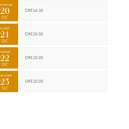
omenica
20
ORE16:30
DIC
lunedì
21
ORE20:00
DIC
martedì
22
ORE20:00
DIC
ercoledì
23
ORE20:00
DIC